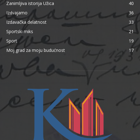
Zanimljiva istorija Užica
40
Izdvajamo
36
Izdavačka delatnost
33
Sportski miks
21
Sport
19
Moj grad za moju budućnost
17