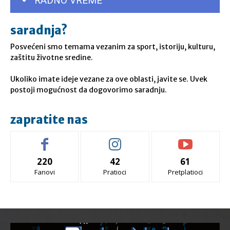
RADNO VREME
saradnja?
Posvećeni smo temama vezanim za sport, istoriju, kulturu,
zaštitu životne sredine.
Ukoliko imate ideje vezane za ove oblasti, javite se. Uvek
postoji mogućnost da dogovorimo saradnju.
zapratite nas
220
42
61
Fanovi
Pratioci
Pretplatioci