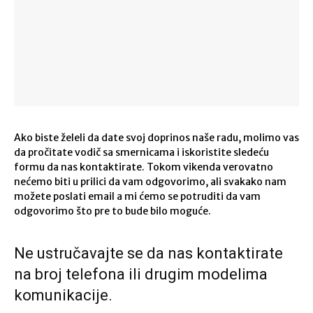
Ako biste želeli da date svoj doprinos naše radu, molimo vas
da pročitate vodič sa smernicama i iskoristite sledeću
formu da nas kontaktirate. Tokom vikenda verovatno
nećemo biti u prilici da vam odgovorimo, ali svakako nam
možete poslati email a mi ćemo se potruditi da vam
odgovorimo što pre to bude bilo moguće.
Ne ustručavajte se da nas kontaktirate
na broj telefona ili drugim modelima
komunikacije.