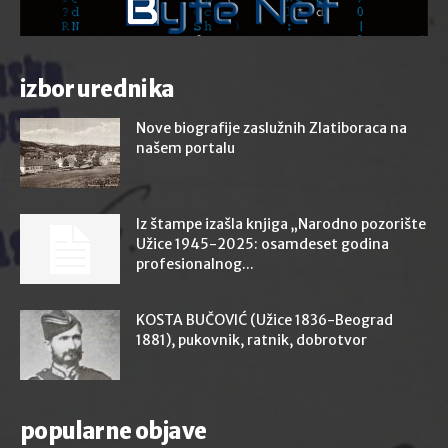
izbor urednika
Nove biografije zaslužnih Zlatiboraca na
našem portalu
Iz štampe izašla knjiga „Narodno pozorište
Užice 1945-2025: osamdeset godina
profesionalnog...
KOSTA BUČOVIĆ (Užice 1836-Beograd
1881), pukovnik, ratnik, dobrotvor
popularne objave