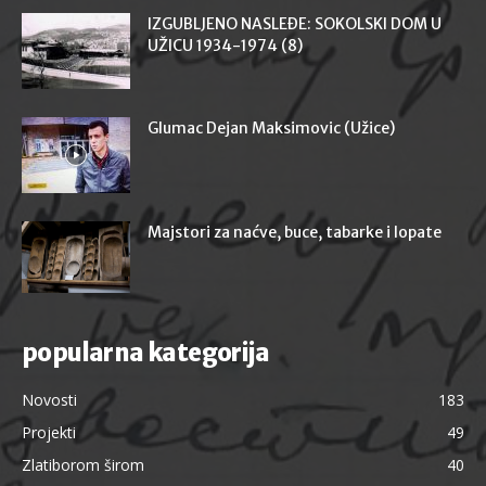
IZGUBLJENO NASLEĐE: SOKOLSKI DOM U
UŽICU 1934-1974 (8)
Glumac Dejan Maksimovic (Užice)
Majstori za naćve, buce, tabarke i lopate
popularna kategorija
Novosti
183
Projekti
49
Zlatiborom širom
40