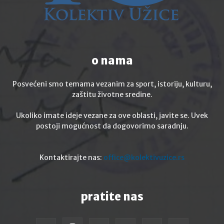
o nama
Posvećeni smo temama vezanim za sport, istoriju, kulturu,
zaštitu životne sredine.
Ukoliko imate ideje vezane za ove oblasti, javite se. Uvek
postoji mogućnost da dogovorimo saradnju.
Kontaktirajte nas:
office@kolektivuzice.rs
pratite nas