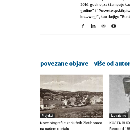
2016. godine, za štampu je k
godine" i "Posvete spskih pis
los... weg!", kao i knjigu "Bunt
povezane objave
više od auto
Projekti
Izdvajamo
Nove biografije zaslužnih Zlatiboraca
KOSTA BUČO
na našem portalu
Beograd 1881