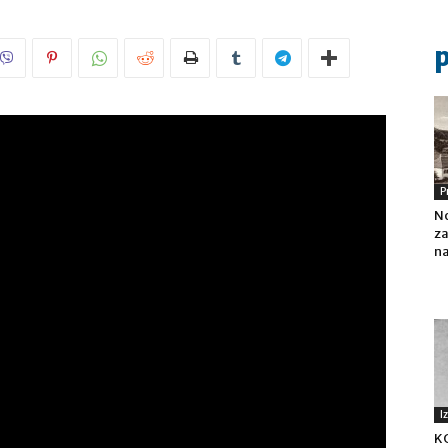
P
No
za
na
I
K