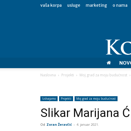
vaša korpa
usluge
marketing
o nama
NOV
Naslovna
Projekti
Moj grad za moju budućnost
Izdvajamo
Projekti
Moj grad za moju budućnost
Slikar Marijana Ć
Od
Zoran Žeravčić
-
4. januar 2021.