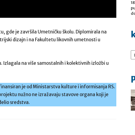
18
pu
do
u, gde je završila Umetničku školu. Diplomirala na
k
rijski dizajn i na Fakultetu likovnih umetnosti u
Ka
 Izlagala na više samostalnih i kolektivnih izložbi u
p
nansiran je od Ministarstva kulture i informisanja RS.
rojektu nužno ne izražavaju stavove organa koji je
elio sredstva.