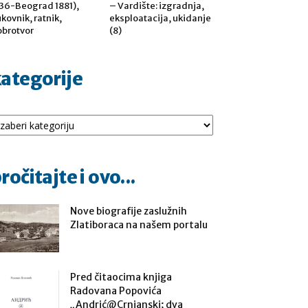
36-Beograd 1881),
– Vardište: izgradnja,
kovnik, ratnik,
eksploatacija, ukidanje
brotvor
(8)
ategorije
tegorije
ročitajte i ovo...
Nove biografije zaslužnih
Zlatiboraca na našem portalu
Pred čitaocima knjiga
Radovana Popovića
„Andrić@Crnjanski; dva