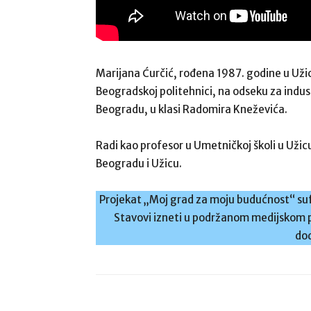
Marijana Ćurčić, rođena 1987. godine u Užic
Beogradskoj politehnici, na odseku za indust
Beogradu, u klasi Radomira Kneževića.
Radi kao profesor u Umetničkoj školi u Užicu.
Beogradu i Užicu.
Projekat „Moj grad za moju budućnost“ sufi
Stavovi izneti u podržanom medijskom p
dod