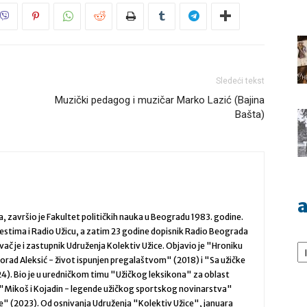
Sledeći tekst
Muzički pedagog i muzičar Marko Lazić (Bajina
Bašta)
a
a, završio je Fakultet političkih nauka u Beogradu 1983. godine.
estima i Radio Užicu, a zatim 23 godine dopisnik Radio Beograda
Ar
vač je i zastupnik Udruženja Kolektiv Užice. Objavio je "Hroniku
orad Aleksić - život ispunjen pregalaštvom" (2018) i "Sa užičke
4). Bio je u uredničkom timu "Užičkog leksikona" za oblast
 "Mikoš i Kojadin - legende užičkog sportskog novinarstva"
iče" (2023). Od osnivanja Udruženja "Kolektiv Užice", januara