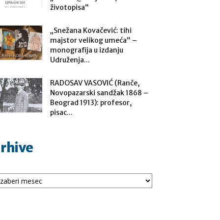
životopisa“
„Snežana Kovačević: tihi
majstor velikog umeća“ –
monografija u izdanju
Udruženja...
RADOSAV VASOVIĆ (Ranče,
Novopazarski sandžak 1868 –
Beograd 1913): profesor,
pisac...
rhive
hive