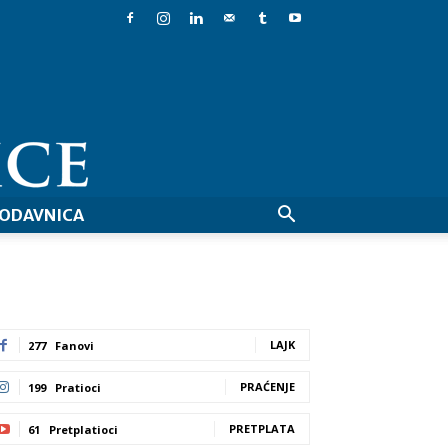
ODAVNICA
LAJK
277
Fanovi
PRAĆENJE
199
Pratioci
PRETPLATA
61
Pretplatioci