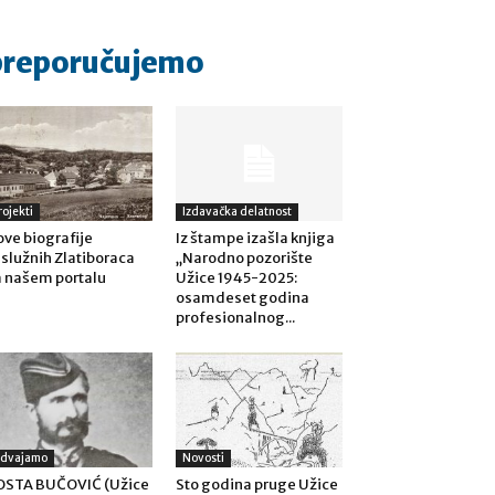
preporučujemo
rojekti
Izdavačka delatnost
ve biografije
Iz štampe izašla knjiga
služnih Zlatiboraca
„Narodno pozorište
 našem portalu
Užice 1945-2025:
osamdeset godina
profesionalnog...
zdvajamo
Novosti
OSTA BUČOVIĆ (Užice
Sto godina pruge Užice