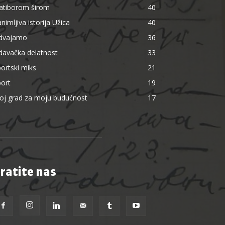
latiborom širom
40
nimljiva istorija Užica
40
zdvajamo
36
davačka delatnost
33
ortski miks
21
ort
19
oj grad za moju budućnost
17
ratite nas