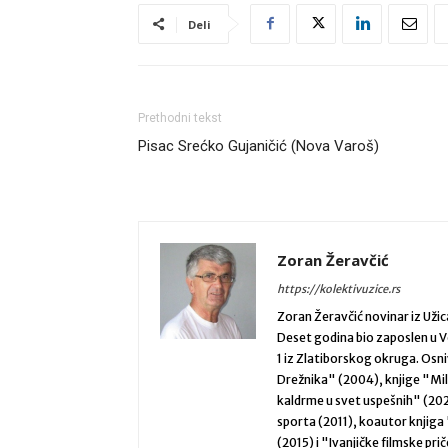
Deli
Prethodni tekst
Pisac Srećko Gujaničić (Nova Varoš)
Zoran Žeravčić
https://kolektivuzice.rs
Zoran Žeravčić novinar iz Užic
Deset godina bio zaposlen u V
1 iz Zlatiborskog okruga. Osni
Drežnika" (2004), knjige "Mil
kaldrme u svet uspešnih" (202
sporta (2011), koautor knjiga
(2015) i "Ivanjičke filmske pr