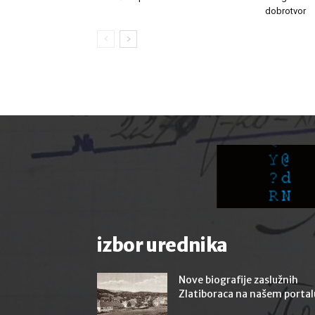
dobrotvor
izbor urednika
Nove biografije zaslužnih
Zlatiboraca na našem portal