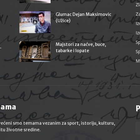
Z
Za
Glumac Dejan Maksimovic
(Užice)
I
Iz
Sp
Majstori za naćve, buce,
-
tabarke i lopate
Sp
M
nama
p
ećeni smo temama vezanim za sport, istoriju, kulturu,
itu životne sredine.