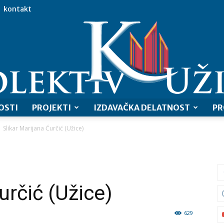
kontakt
OSTI
PROJEKTI
IZDAVAČKA DELATNOST
PR
Slikar Marijana Ćurčić (Užice)
Kolektiv
určić (Užice)
Užice
629