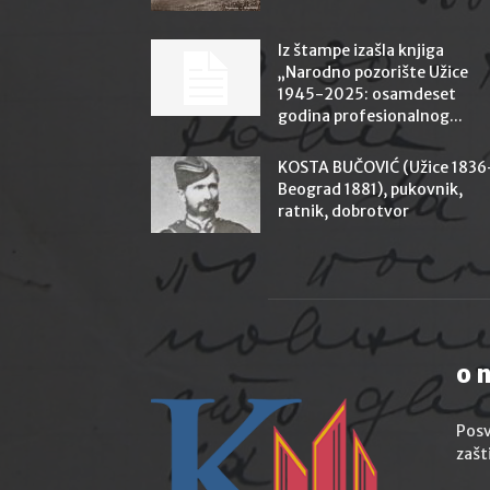
Iz štampe izašla knjiga
„Narodno pozorište Užice
1945-2025: osamdeset
godina profesionalnog...
KOSTA BUČOVIĆ (Užice 1836
Beograd 1881), pukovnik,
ratnik, dobrotvor
o 
Posv
zašt