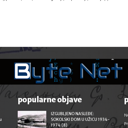
popularne objave
p
IZGUBLJENO NASLEĐE:
N
u
SOKOLSKI DOM U UŽICU 1934-
Pr
1974 (8)