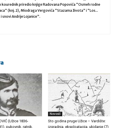
ao kourednik priredio knjige Radovana Popovića "Osmeh rodne
aca" (knj. 2), Miodraga Vergovića "Stazama života" i "Los...
 i snovi Andrije Lojanice".
ra
Novosti
VIĆ (Užice 1836-
Sto godina pruge Užice – Vardište:
), pukovnik, ratnik,
izgradnja, eksploatacija, ukidanje (7)