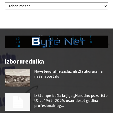
Arhive
izbor urednika
Nove biografije zaslužnih Zlatiboraca na
našem portalu
Iz štampe izašla knjiga „Narodno pozorište
Užice 1945-2025: osamdeset godina
profesionalnog...