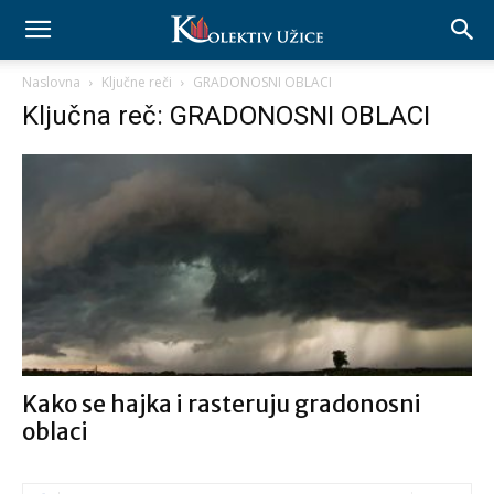
Naslovna
Ključne reči
GRADONOSNI OBLACI
Ključna reč: GRADONOSNI OBLACI
Kako se hajka i rasteruju gradonosni
oblaci