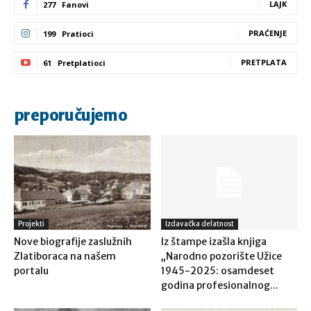
LAJK
277
Fanovi
PRAĆENJE
199
Pratioci
PRETPLATA
61
Pretplatioci
preporučujemo
Projekti
Izdavačka delatnost
Nove biografije zaslužnih
Iz štampe izašla knjiga
Zlatiboraca na našem
„Narodno pozorište Užice
portalu
1945-2025: osamdeset
godina profesionalnog...