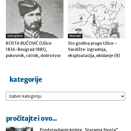
Izdvajamo
Novosti
KOSTA BUČOVIĆ (Užice
Sto godina pruge Užice –
1836-Beograd 1881),
Vardište: izgradnja,
pukovnik, ratnik, dobrotvor
eksploatacija, ukidanje (8)
kategorije
Kategorije
pročitajte i ovo...
Predstavljanje knjige „Stazama života“