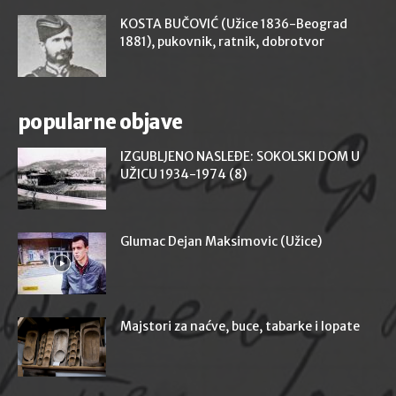
KOSTA BUČOVIĆ (Užice 1836-Beograd
1881), pukovnik, ratnik, dobrotvor
popularne objave
IZGUBLJENO NASLEĐE: SOKOLSKI DOM U
UŽICU 1934-1974 (8)
Glumac Dejan Maksimovic (Užice)
Majstori za naćve, buce, tabarke i lopate