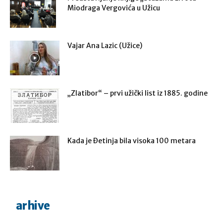
Miodraga Vergovića u Užicu
Vajar Ana Lazic (Užice)
„Zlatibor“ – prvi užički list iz 1885. godine
Kada je Đetinja bila visoka 100 metara
arhive