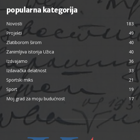
popularna kategorija
Novosti
183
Projekti
49
Zlatiborom širom
40
Zanimljiva istorija Užica
40
Izdvajamo
36
Izdavačka delatnost
33
Sportski miks
21
Sport
19
Moj grad za moju budućnost
17