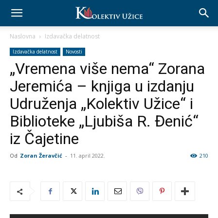
Naslovna
Izdavačka delatnost
Izdavačka delatnost
Novosti
„Vremena više nema“ Zorana
Jeremića – knjiga u izdanju
Udruženja „Kolektiv Užice“ i
Biblioteke „Ljubiša R. Đenić“
iz Čajetine
Od
Zoran Žeravčić
-
11. april 2022.
210