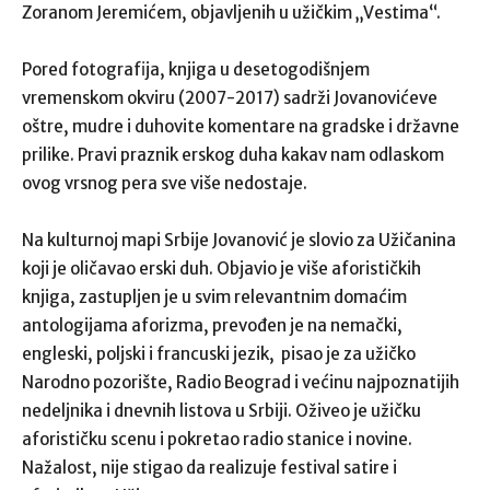
Zoranom Jeremićem, objavljenih u užičkim „Vestima“.
Pored fotografija, knjiga u desetogodišnjem
vremenskom okviru (2007-2017) sadrži Jovanovićeve
oštre, mudre i duhovite komentare na gradske i državne
prilike. Pravi praznik erskog duha kakav nam odlaskom
ovog vrsnog pera sve više nedostaje.
Na kulturnoj mapi Srbije Jovanović je slovio za Užičanina
koji je oličavao erski duh. Objavio je više aforističkih
knjiga, zastupljen je u svim relevantnim domaćim
antologijama aforizma, prevođen je na nemački,
engleski, poljski i francuski jezik, pisao je za užičko
Narodno pozorište, Radio Beograd i većinu najpoznatijih
nedeljnika i dnevnih listova u Srbiji. Oživeo je užičku
aforističku scenu i pokretao radio stanice i novine.
Nažalost, nije stigao da realizuje festival satire i