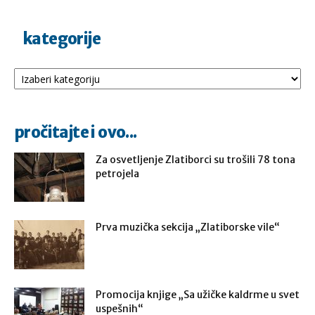
kategorije
Kategorije
pročitajte i ovo...
Za osvetljenje Zlatiborci su trošili 78 tona
petrojela
Prva muzička sekcija „Zlatiborske vile“
Promocija knjige „Sa užičke kaldrme u svet
uspešnih“