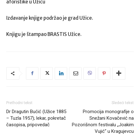
aforistike u Užicu
Izdavanje knjige podržao je grad Užice.
Knjigu je štampao BRASTIS Užice.
Prethodni tekst
Sledeći tekst
Dr Dragutin Bućić (Užice 1885
Promocija monografije o
– Tuzla 1957); lekar, pokretač
Snežani Kovačević na
časopisa, pripovedač
Pozorišnom festivalu „Joakim
Vujić“ u Kragujevcu