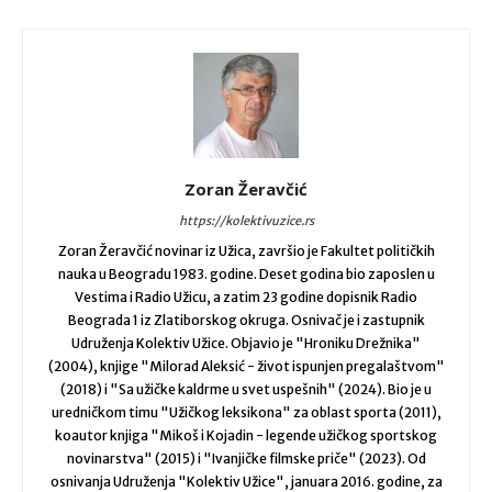
Zoran Žeravčić
https://kolektivuzice.rs
Zoran Žeravčić novinar iz Užica, završio je Fakultet političkih
nauka u Beogradu 1983. godine. Deset godina bio zaposlen u
Vestima i Radio Užicu, a zatim 23 godine dopisnik Radio
Beograda 1 iz Zlatiborskog okruga. Osnivač je i zastupnik
Udruženja Kolektiv Užice. Objavio je "Hroniku Drežnika"
(2004), knjige "Milorad Aleksić - život ispunjen pregalaštvom"
(2018) i "Sa užičke kaldrme u svet uspešnih" (2024). Bio je u
uredničkom timu "Užičkog leksikona" za oblast sporta (2011),
koautor knjiga "Mikoš i Kojadin - legende užičkog sportskog
novinarstva" (2015) i "Ivanjičke filmske priče" (2023). Od
osnivanja Udruženja "Kolektiv Užice", januara 2016. godine, za