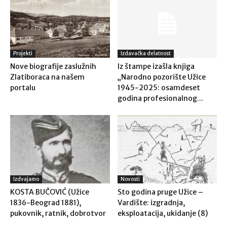
Projekti
Izdavačka delatnost
Nove biografije zaslužnih
Iz štampe izašla knjiga
Zlatiboraca na našem
„Narodno pozorište Užice
portalu
1945-2025: osamdeset
godina profesionalnog...
Izdvajamo
Novosti
KOSTA BUČOVIĆ (Užice
Sto godina pruge Užice –
1836-Beograd 1881),
Vardište: izgradnja,
pukovnik, ratnik, dobrotvor
eksploatacija, ukidanje (8)