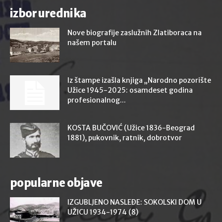
izbor urednika
Nove biografije zaslužnih Zlatiboraca na
našem portalu
Iz štampe izašla knjiga „Narodno pozorište
Užice 1945-2025: osamdeset godina
profesionalnog...
KOSTA BUČOVIĆ (Užice 1836-Beograd
1881), pukovnik, ratnik, dobrotvor
popularne objave
IZGUBLJENO NASLEĐE: SOKOLSKI DOM U
UŽICU 1934-1974 (8)