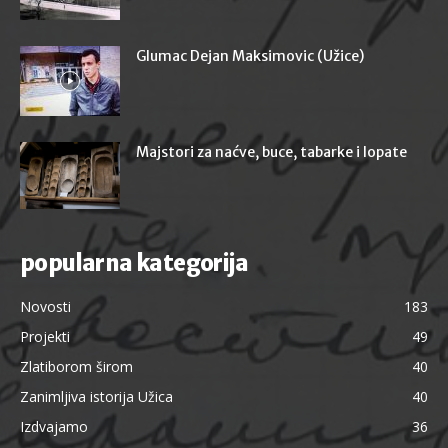
Glumac Dejan Maksimovic (Užice)
Majstori za naćve, buce, tabarke i lopate
popularna kategorija
Novosti
183
Projekti
49
Zlatiborom širom
40
Zanimljiva istorija Užica
40
Izdvajamo
36