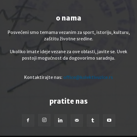
o nama
Posvećeni smo temama vezanim za sport, istoriju, kulturu,
zaštitu životne sredine.
Ukoliko imate ideje vezane za ove oblasti, javite se. Uvek
postoji mogućnost da dogovorimo saradnju.
Kontaktirajte nas:
office@kolektivuzice.rs
pratite nas