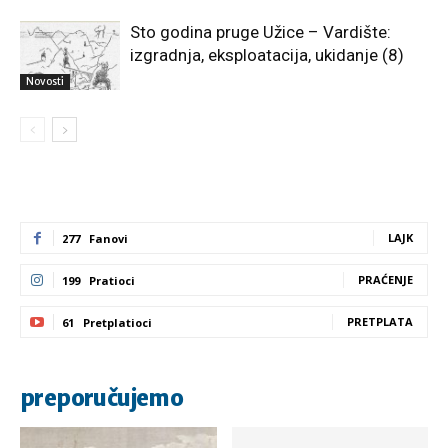
Sto godina pruge Užice – Vardište:
izgradnja, eksploatacija, ukidanje (8)
Novosti
LAJK
277
Fanovi
PRAĆENJE
199
Pratioci
PRETPLATA
61
Pretplatioci
preporučujemo