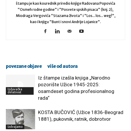
štampu je kao kourednik priredio knjige Radovana Popovića
"Osmeh rodne godine" i "Posvete spskih pisaca" (knj. 2),
Miodraga Vergovića "Stazama života" i "Los... los... weg!",
kao i knjigu "Bunt i snovi Andrije Lojanice".
povezane objave
više od autora
Iz štampe izašla knjiga „Narodno
pozorište Užice 1945-2025:
Izdavačka
osamdeset godina profesionalnog
delatnost
rada“
KOSTA BUČOVIĆ (Užice 1836-Beograd
1881), pukovnik, ratnik, dobrotvor
Izdvajamo