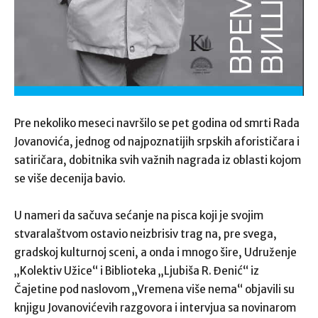
Pre nekoliko meseci navršilo se pet godina od smrti Rada
Jovanovića, jednog od najpoznatijih srpskih aforističara i
satiričara, dobitnika svih važnih nagrada iz oblasti kojom
se više decenija bavio.
U nameri da sačuva sećanje na pisca koji je svojim
stvaralaštvom ostavio neizbrisiv trag na, pre svega,
gradskoj kulturnoj sceni, a onda i mnogo šire, Udruženje
„Kolektiv Užice“ i Biblioteka „Ljubiša R. Đenić“ iz
Čajetine pod naslovom „Vremena više nema“ objavili su
knjigu Jovanovićevih razgovora i intervjua sa novinarom