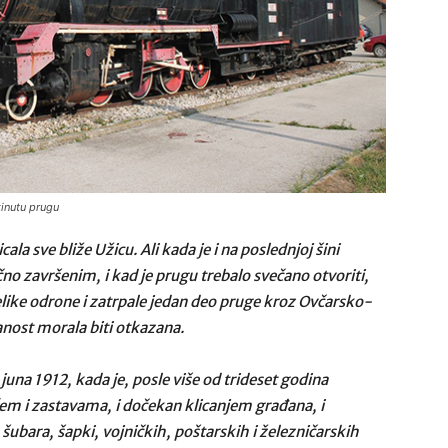
kinutu prugu
a sve bliže Užicu. Ali kada je i na poslednjoj šini
čno završenim, i kad je prugu trebalo svečano otvoriti,
 velike odrone i zatrpale jedan deo pruge kroz Ovčarsko-
anost morala biti otkazana.
juna 1912, kada je, posle više od trideset godina
ćem i zastavama, i dočekan klicanjem građana, i
 šubara, šapki, vojničkih, poštarskih i železničarskih