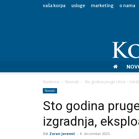
vaša korpa
usluge
marketing
o nama
NOV
Naslovna
Novosti
Sto godina pruge Užice – Vardiš
Novosti
Sto godina pruge
izgradnja, eksplo
Od
Zoran Jeremić
-
8. decembar 2025.