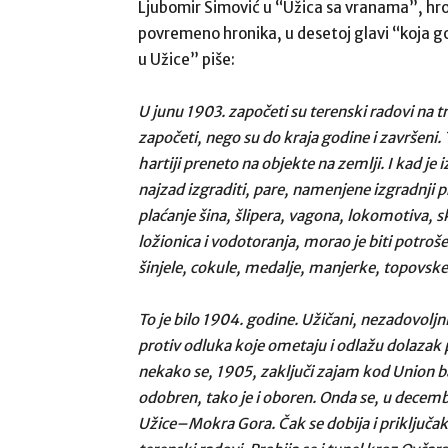
Ljubomir Simović u “Užica sa vranama”, hron
povremeno hronika, u desetoj glavi “koja go
u Užice” piše:
U junu 1903. započeti su terenski radovi na 
započeti, nego su do kraja godine i završeni. T
hartiji preneto na objekte na zemlji. I kad je 
najzad izgraditi, pare, namenjene izgradnji p
plaćanje šina, šlipera, vagona, lokomotiva, s
ložionica i vodotoranja, morao je biti potroš
šinjele, cokule, medalje, manjerke, topovske
To je bilo 1904. godine. Užičani, nezadovoljn
protiv odluka koje ometaju i odlažu dolazak 
nekako se, 1905, zaključi zajam kod Union ba
odobren, tako je i oboren. Onda se, u decemb
Užice–Mokra Gora. Čak se dobija i priključa