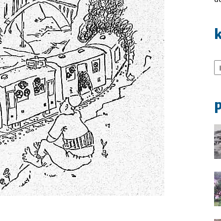
k
Ka
p