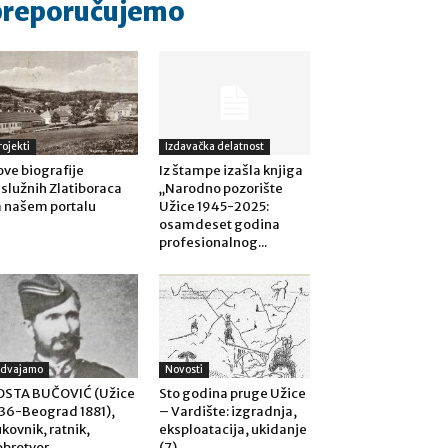
preporučujemo
rojekti
Izdavačka delatnost
ve biografije
Iz štampe izašla knjiga
služnih Zlatiboraca
„Narodno pozorište
 našem portalu
Užice 1945-2025:
osamdeset godina
profesionalnog...
zdvajamo
Novosti
OSTA BUČOVIĆ (Užice
Sto godina pruge Užice
36-Beograd 1881),
– Vardište: izgradnja,
kovnik, ratnik,
eksploatacija, ukidanje
brotvor
(7)