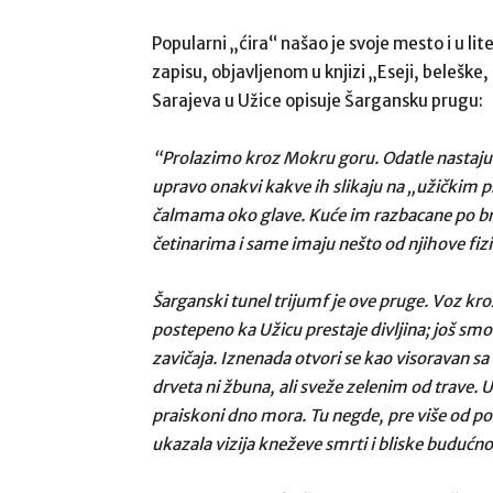
Popularni „ćira“ našao je svoje mesto i u l
zapisu, objavljenom u knjizi „Eseji, beleške
Sarajeva u Užice opisuje Šargansku prugu:
“Prolazimo kroz Mokru goru. Odatle nastaju o
upravo onakvi kakve ih slikaju na „užičkim
čalmama oko glave. Kuće im razbacane po br
četinarima i same imaju nešto od njihove fiz
Šarganski tunel trijumf je ove pruge. Voz kr
postepeno ka Užicu prestaje divljina; još smo
zavičaja. Iznenada otvori se kao visoravan 
drveta ni žbuna, ali sveže zelenim od trave. 
praiskoni dno mora. Tu negde, pre više od pol
ukazala vizija kneževe smrti i bliske budućnos