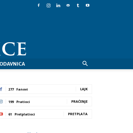
ODAVNICA
LAJK
277
Fanovi
PRAĆENJE
199
Pratioci
PRETPLATA
61
Pretplatioci