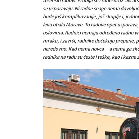
terenski radovi. Probija se i tunel kroz Ovča
se usporavaju. Ni radne snage nema dovoljno. 
bude još komplikovanije, još skuplje i, jedno
levu obalu Morave. To radove opet usporava,
uslovima. Radnici nemaju određeno radno vr
mraku, i završi, radnike dočekuju prepune, pr
neredovno. Kad nema novca – a nema ga skoro
radnika na radu su česte i teške, kao i kazne 