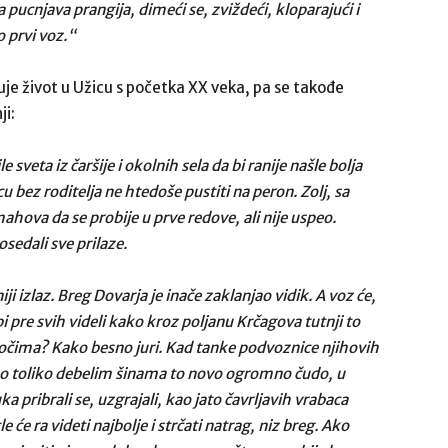
 pucnjava prangija, dimeći se, zviždeći, kloparajući i
o prvi voz.“
e život u Užicu s početka XX veka, pa se takođe
ji:
 sveta iz čaršije i okolnih sela da bi ranije našle bolja
bez roditelja ne htedoše pustiti na peron. Zolj, sa
hova da se probije u prve redove, ali nije uspeo.
osedali sve prilaze.
 izlaz. Breg Dovarja je inače zaklanjao vidik. A voz će,
 pre svih videli kako kroz poljanu Krčagova tutnji to
 očima? Kako besno juri. Kad tanke podvoznice njihovih
ti po toliko debelim šinama to novo ogromno čudo, u
 pribrali se, uzgrajali, kao jato čavrljavih vrabaca
e će ra videti najbolje i strčati natrag, niz breg. Ako