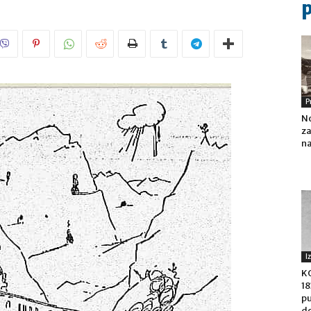
P
No
za
na
I
K
18
pu
do