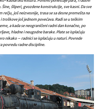
rsko-kablarsku klisuru. Ponovo ponestaje para, i radovi
Šine, šliperi, gvozdene konstrukcije, sve kasni. Da sve
m rečju, još neizvesnije, trasa se sa desne premešta na
 i troškove još jednom povećava. Radi se u teškim
eme, a kada se neograničeni radni dan konačno, po
ljave, hladne i neugodne barake. Plate se isplaćuju
 nikako – radnici se isplaćuju u naturi. Povrede
za povredu radne discipline.