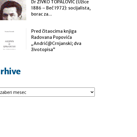
Dr ŽIVKO TOPALOVIĆ (Užice
1886 – Beč 1972): socijalista,
borac za...
Pred čitaocima knjiga
Radovana Popovića
„Andrić@Crnjanski; dva
životopisa“
rhive
hive