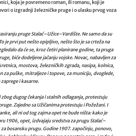
ici, koja je povremeno roman, ili romanu, koji je
vori o izgradnji železničke pruge i o ulasku prvog voza
trasiranju pruge Stalać–Užice–Vardište. Ne samo da su
o je prvi put nešto opipljivo, nešto što je sa crteža na
izgledalo da će se, kroz četiri planirane godine, ta pruga
ruge, biće dodeljene jačanju vojske. Novac, nabavljen za
kretnica, mostova, železničkih zgrada, nasipa, kolnica,
en za puške, mitraljeze i topove, za municiju, dvoglede,
 zaprege i kasarne.
i zbog dugog čekanja i stalnih odlaganja, protestuju
pruge. Zajedno sa Užičanima protestuju i Požežani. I
nke, ali ni od tog zajma opet ne bude ništa: kako je
ru 1906, opet, izdvajaju sredstva za prugu Stalać–
k za bosansku prugu. Godine 1907. započinju, ponovo,