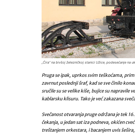
„Ćira“ na bivšoj železničkoj stanici Užice, podesećanje na u
Pruga se ipak, uprkos svim teškoćama, primical
zavrnut poslednji šraf, kad se sve činilo kona
sručile su se velike kiše, bujice su napravile
kablarsku klisuru. Tako je već zakazana sveč
Svečanost otvaranja pruge održana je tek 16. 
čekanja, u jedan sat iza podneva, okićen cve
treštanjem orkestara, i bacanjem uvis šešira,