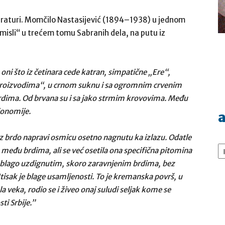
iteraturi. Momčilo Nastasijević (1894–1938) u jednom
, misli“ u trećem tomu Sabranih dela, na putu iz
ni što iz četinara cede katran, simpatične „Ere“,
 proizvodima“, u crnom suknu i sa ogromnim crvenim
dima. Od brvana su i sa jako strmim krovovima. Među
ionomije.
a
oz brdo napravi osmicu osetno nagnutu ka izlazu. Odatle
Ar
 među brdima, ali se već osetila ona specifična pitomina
sa blago uzdignutim, skoro zaravnjenim brdima, bez
Utisak je blage usamljenosti. To je kremanska površ, u
a veka, rodio se i živeo onaj suludi seljak kome se
ti Srbije.”