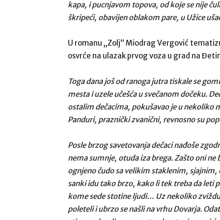
kapa, i pucnjavom topova, od koje se nije čula
škripeći, obavijen oblakom pare, u Užice uša
U romanu „Zolj“ Miodrag Vergović tematizuj
osvrće na ulazak prvog voza u grad na Đetin
Toga dana još od ranoga jutra tiskale se gomile
mesta i uzele učešća u svečanom dočeku. Decu 
ostalim dečacima, pokušavao je u nekoliko ma
Panduri, praznički zvanični, revnosno su pop
Posle brzog savetovanja dečaci nađoše zgodniji
nema sumnje, otuda iza brega. Zašto oni ne bi
ognjeno čudo sa velikim staklenim, sjajnim,
sanki idu tako brzo, kako li tek treba da le
kome sede stotine ljudi… Uz nekoliko zvižduka
poleteli i ubrzo se našli na vrhu Dovarja. Odatl