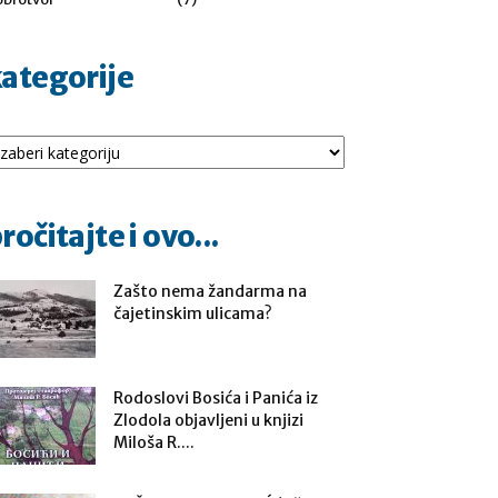
ategorije
tegorije
ročitajte i ovo...
Zašto nema žandarma na
čajetinskim ulicama?
Rodoslovi Bosića i Panića iz
Zlodola objavljeni u knjizi
Miloša R....