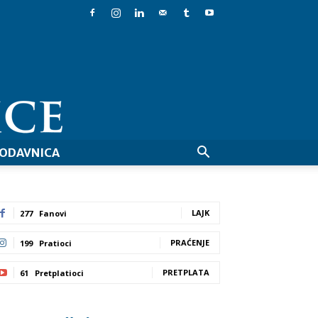
ODAVNICA
LAJK
277
Fanovi
PRAĆENJE
199
Pratioci
PRETPLATA
61
Pretplatioci