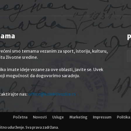
nama
p
ećeni smo temama vezanim za sport, istoriju, kulturu,
itu životne sredine.
iko imate ideje vezane za ove oblasti, javite se. Uvek
oji mogućnost da dogovorimo saradnju.
aktirajte nas:
office@kolektivuzice.rs
Početna
Novosti
Usluge
Marketing
Impressum
Politika
itno udurženje. Sva prava zadržana.