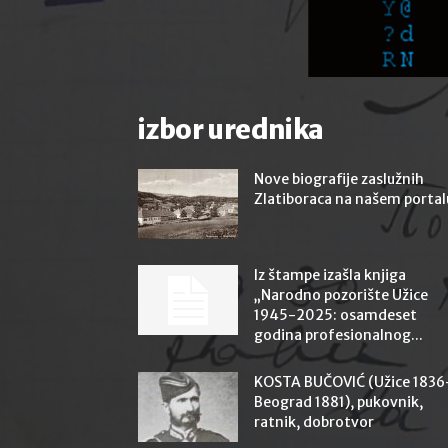
izbor urednika
Nove biografije zaslužnih
Zlatiboraca na našem portal
Iz štampe izašla knjiga
„Narodno pozorište Užice
1945-2025: osamdeset
godina profesionalnog...
KOSTA BUČOVIĆ (Užice 1836
Beograd 1881), pukovnik,
ratnik, dobrotvor