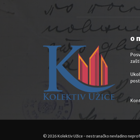
o 
Posv
zašt
Ukol
post
Kont
©
2026 Kolektiv Užice - nestranačko nevladino neprof