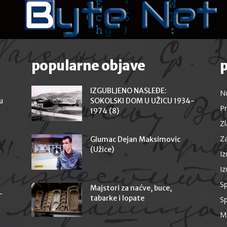
popularne objave
p
IZGUBLJENO NASLEĐE:
N
u
SOKOLSKI DOM U UŽICU 1934-
Pr
1974 (8)
Z
Za
Glumac Dejan Maksimovic
(Užice)
I
Iz
Sp
Majstori za naćve, buce,
-
tabarke i lopate
Sp
M