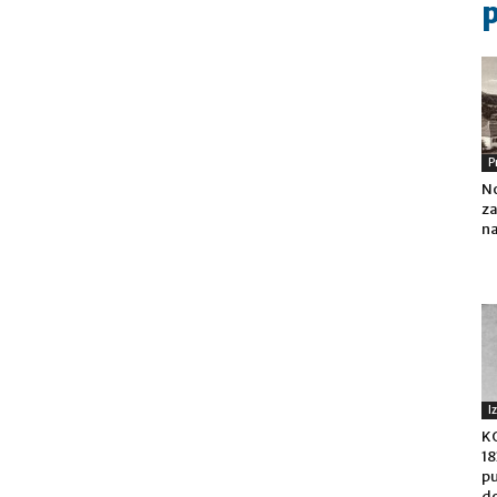
P
No
za
na
I
K
18
pu
do