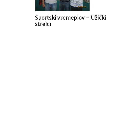
Sportski vremeplov – Užički
strelci