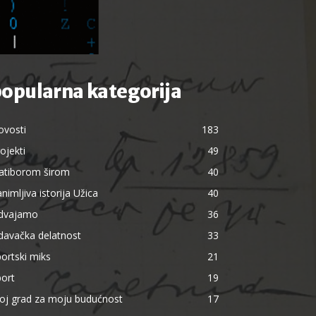
opularna kategorija
ovosti
183
ojekti
49
latiborom širom
40
nimljiva istorija Užica
40
zdvajamo
36
davačka delatnost
33
ortski miks
21
ort
19
oj grad za moju budućnost
17