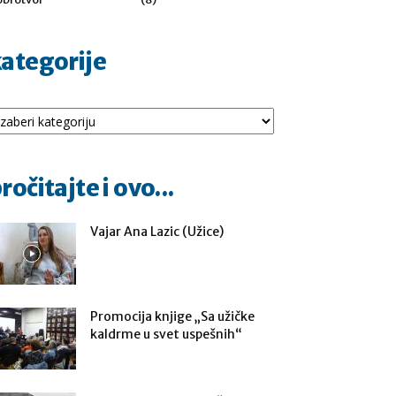
ategorije
tegorije
ročitajte i ovo...
Vajar Ana Lazic (Užice)
Promocija knjige „Sa užičke
kaldrme u svet uspešnih“