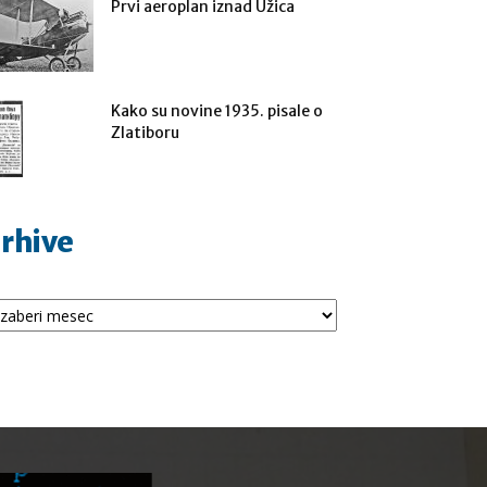
Prvi aeroplan iznad Užica
Kako su novine 1935. pisale o
Zlatiboru
rhive
hive