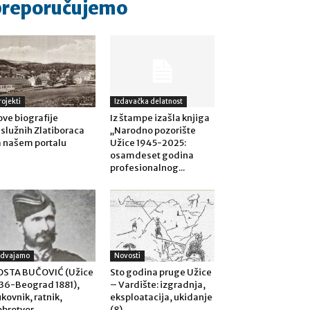
preporučujemo
rojekti
Izdavačka delatnost
ve biografije
Iz štampe izašla knjiga
služnih Zlatiboraca
„Narodno pozorište
 našem portalu
Užice 1945-2025:
osamdeset godina
profesionalnog...
zdvajamo
Novosti
OSTA BUČOVIĆ (Užice
Sto godina pruge Užice
36-Beograd 1881),
– Vardište: izgradnja,
kovnik, ratnik,
eksploatacija, ukidanje
brotvor
(8)