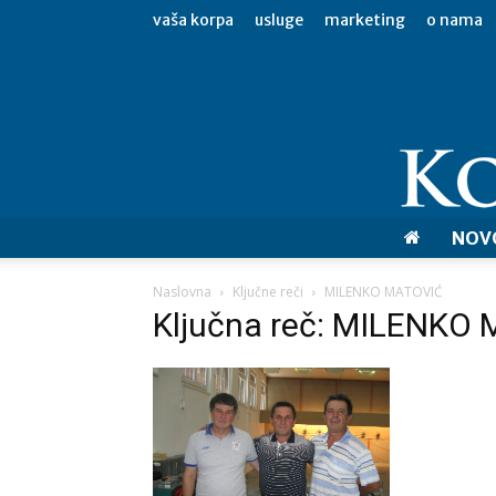
vaša korpa
usluge
marketing
o nama
NOV
Naslovna
Ključne reči
MILENKO MATOVIĆ
Ključna reč: MILENKO