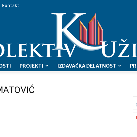
kontakt
OSTI
PROJEKTI
IZDAVAČKA DELATNOST
PR
Kolektiv
 MATOVIĆ
Užice