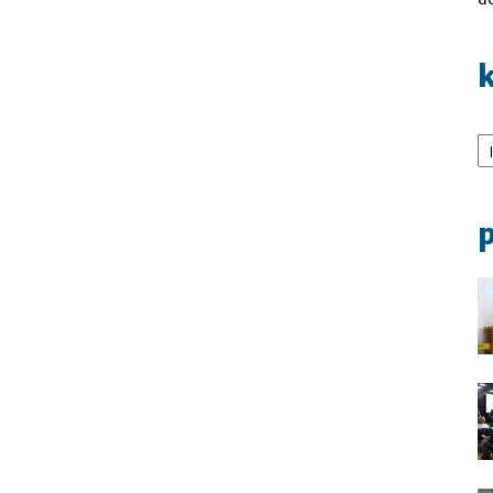
k
Ka
p