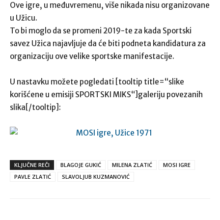
Ove igre, u međuvremenu, više nikada nisu organizovane
u Užicu.
To bi moglo da se promeni 2019-te za kada Sportski
savez Užica najavljuje da će biti podneta kandidatura za
organizaciju ove velike sportske manifestacije.
U nastavku možete pogledati [tooltip title=“slike
korišćene u emisiji SPORTSKI MIKS“]galeriju povezanih
slika[/tooltip]:
KLJUČNE REČI
BLAGOJE GUKIĆ
MILENA ZLATIĆ
MOSI IGRE
PAVLE ZLATIĆ
SLAVOLJUB KUZMANOVIĆ