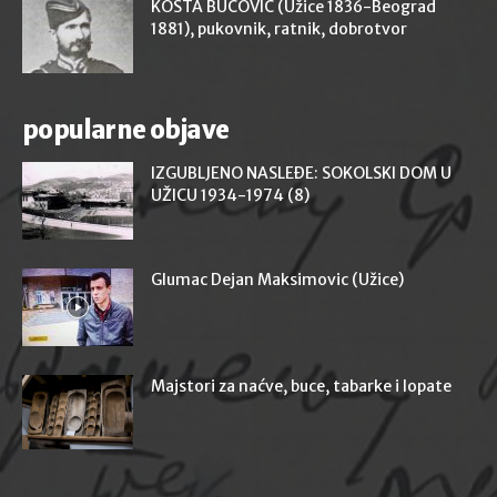
KOSTA BUČOVIĆ (Užice 1836-Beograd
1881), pukovnik, ratnik, dobrotvor
popularne objave
IZGUBLJENO NASLEĐE: SOKOLSKI DOM U
UŽICU 1934-1974 (8)
Glumac Dejan Maksimovic (Užice)
Majstori za naćve, buce, tabarke i lopate