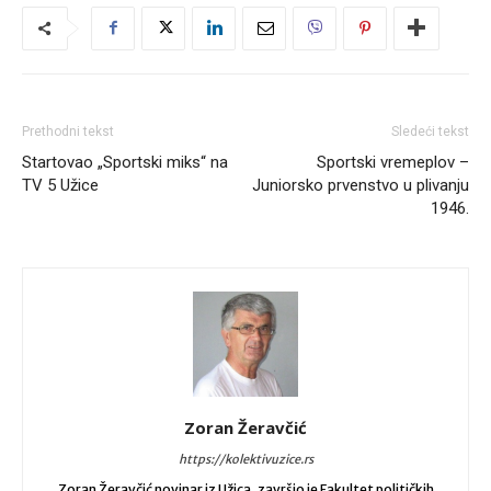
Prethodni tekst
Sledeći tekst
Startovao „Sportski miks“ na
Sportski vremeplov –
TV 5 Užice
Juniorsko prvenstvo u plivanju
1946.
Zoran Žeravčić
https://kolektivuzice.rs
Zoran Žeravčić novinar iz Užica, završio je Fakultet političkih