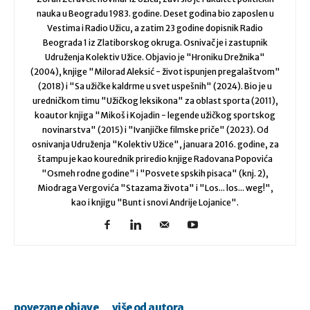
nauka u Beogradu 1983. godine. Deset godina bio zaposlen u
Vestima i Radio Užicu, a zatim 23 godine dopisnik Radio
Beograda 1 iz Zlatiborskog okruga. Osnivač je i zastupnik
Udruženja Kolektiv Užice. Objavio je "Hroniku Drežnika"
(2004), knjige "Milorad Aleksić - život ispunjen pregalaštvom"
(2018) i "Sa užičke kaldrme u svet uspešnih" (2024). Bio je u
uredničkom timu "Užičkog leksikona" za oblast sporta (2011),
koautor knjiga "Mikoš i Kojadin - legende užičkog sportskog
novinarstva" (2015) i "Ivanjičke filmske priče" (2023). Od
osnivanja Udruženja "Kolektiv Užice", januara 2016. godine, za
štampu je kao kourednik priredio knjige Radovana Popovića
"Osmeh rodne godine" i "Posvete spskih pisaca" (knj. 2),
Miodraga Vergovića "Stazama života" i "Los... los... weg!",
kao i knjigu "Bunt i snovi Andrije Lojanice".
povezane objave
više od autora