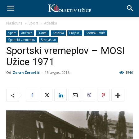
Naslovna
Sport
Atletika
Sport
Atletika
Fudbal
Košarka
Projekti
Sportski miks
Sportski vremeplov
Streljaštvo
Sportski vremeplov – MOSI
Užice 1971
Od
Zoran Žeravčić
-
15. avgust 2016.
1546