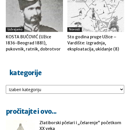
Izdvajamo
Novosti
KOSTA BUČOVIĆ (Užice
Sto godina pruge Užice –
1836-Beograd 1881),
Vardište: izgradnja,
pukovnik, ratnik, dobrotvor
eksploatacija, ukidanje (8)
kategorije
Kategorije
pročitajte i ovo...
Zlatiborski pčelari i „čelarenje“ početkom
XX veka