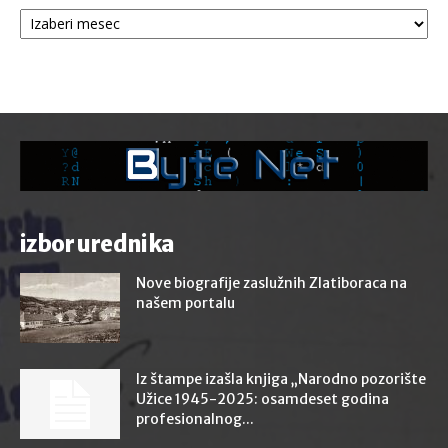
Arhive
izbor urednika
Nove biografije zaslužnih Zlatiboraca na
našem portalu
Iz štampe izašla knjiga „Narodno pozorište
Užice 1945-2025: osamdeset godina
profesionalnog...