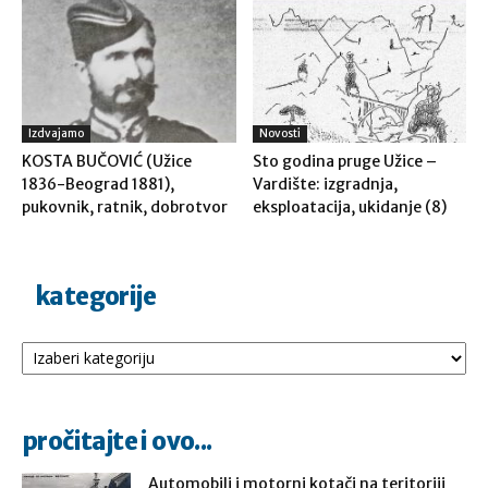
Izdvajamo
Novosti
KOSTA BUČOVIĆ (Užice
Sto godina pruge Užice –
1836-Beograd 1881),
Vardište: izgradnja,
pukovnik, ratnik, dobrotvor
eksploatacija, ukidanje (8)
kategorije
Kategorije
pročitajte i ovo...
Automobili i motorni kotači na teritoriji