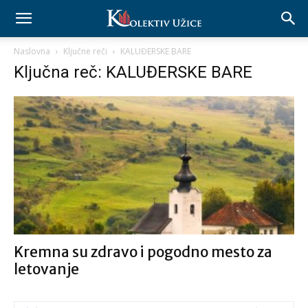
Naslovna
Ključne reči
KALUĐERSKE BARE
Ključna reč: KALUĐERSKE BARE
Kremna su zdravo i pogodno mesto za
letovanje