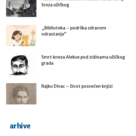
Sreza užičkog
„Biblioteka – podrška zdravom
odrastanju“
Smrt kneza Alekse pod zidinama užičkog
grada
Rajko Divac – život posvećen knjizi
arhive