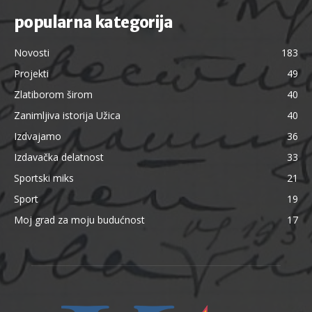
popularna kategorija
Novosti
183
Projekti
49
Zlatiborom širom
40
Zanimljiva istorija Užica
40
Izdvajamo
36
Izdavačka delatnost
33
Sportski miks
21
Sport
19
Moj grad za moju budućnost
17