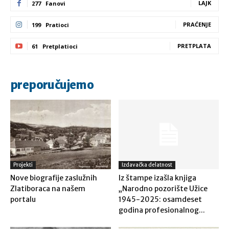
LAJK
277
Fanovi
PRAĆENJE
199
Pratioci
PRETPLATA
61
Pretplatioci
preporučujemo
Projekti
Izdavačka delatnost
Nove biografije zaslužnih
Iz štampe izašla knjiga
Zlatiboraca na našem
„Narodno pozorište Užice
portalu
1945-2025: osamdeset
godina profesionalnog...