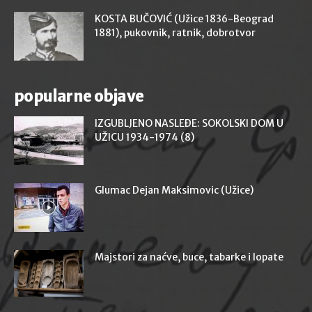
KOSTA BUČOVIĆ (Užice 1836-Beograd
1881), pukovnik, ratnik, dobrotvor
popularne objave
IZGUBLJENO NASLEĐE: SOKOLSKI DOM U
UŽICU 1934-1974 (8)
Glumac Dejan Maksimovic (Užice)
Majstori za naćve, buce, tabarke i lopate