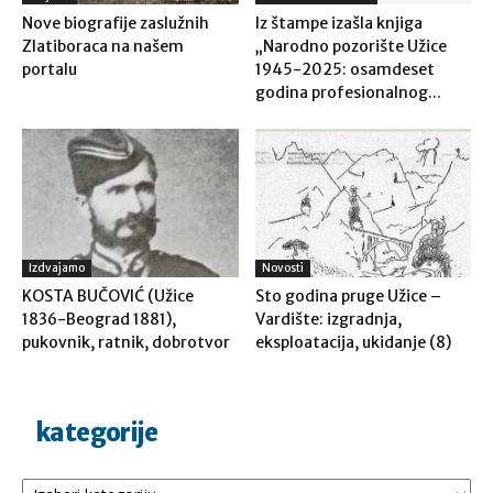
Nove biografije zaslužnih
Iz štampe izašla knjiga
Zlatiboraca na našem
„Narodno pozorište Užice
portalu
1945-2025: osamdeset
godina profesionalnog...
Izdvajamo
Novosti
KOSTA BUČOVIĆ (Užice
Sto godina pruge Užice –
1836-Beograd 1881),
Vardište: izgradnja,
pukovnik, ratnik, dobrotvor
eksploatacija, ukidanje (8)
kategorije
Kategorije