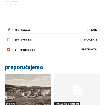
LAJK
286
Fanovi
PRAĆENJE
197
Pratioci
PRETPLATA
61
Pretplatioci
preporučujemo
Projekti
Izdavačka delatnost