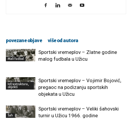
povezane objave
više od autora
Sportski vremeplov – Zlatne godine
malog fudbala u Užicu
Mali fudbal
Sportski vremeplov – Vojimir Bojović,
Infrastruktura,
pregaoc na podizanju sportskih
objekti
objekata u Užicu
Sportski vremeplov – Veliki šahovski
turnir u Užicu 1966. godine
Šah