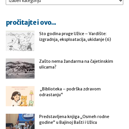
pročitajte i ovo...
Sto godina pruge Užice – Vardište:
izgradnja, eksploatacija, ukidanje (6)
Zašto nema žandarma na čajetinskim
ulicama?
„Biblioteka – podrška zdravom
odrastanju“
Predstavljena knjiga „Osmeh rodne
godine“ u Bajinoj Bašti i Užicu