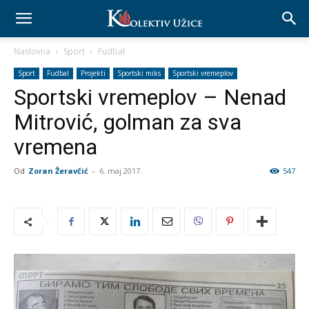
Naslovna
Sport
Fudbal
Sport
Fudbal
Projekti
Sportski miks
Sportski vremeplov
Sportski vremeplov – Nenad
Mitrović, golman za sva
vremena
Od
Zoran Žeravčić
-
6. maj 2017.
547