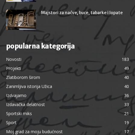
Majstori za naćve, buce, tabarke i lopate
popularna kategorija
Novosti
183
Projekti
49
Zlatiborom širom
40
Zanimljiva istorija Užica
40
Izdvajamo
36
Izdavačka delatnost
33
Sportski miks
21
Sport
19
Moj grad za moju budućnost
17