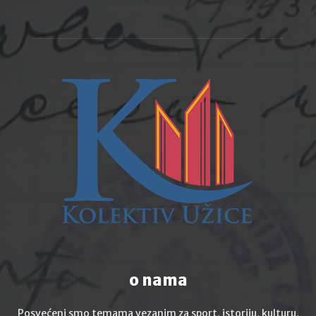
o nama
Posvećeni smo temama vezanim za sport, istoriju, kulturu,