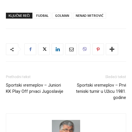
KLJUČNE REČI
FUDBAL
GOLMAN
NENAD MITROVIĆ
Prethodni tekst
Sledeći tekst
Sportski vremeplov – Juniori
Sportski vremeplov – Prvi
KK Play Off prvaci Jugoslavije
teniski turnir u Užicu 1981.
godine