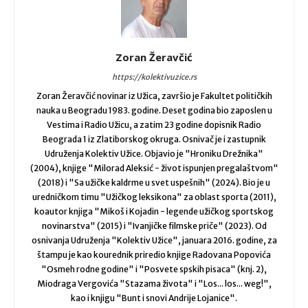
Zoran Žeravčić
https://kolektivuzice.rs
Zoran Žeravčić novinar iz Užica, završio je Fakultet političkih
nauka u Beogradu 1983. godine. Deset godina bio zaposlen u
Vestima i Radio Užicu, a zatim 23 godine dopisnik Radio
Beograda 1 iz Zlatiborskog okruga. Osnivač je i zastupnik
Udruženja Kolektiv Užice. Objavio je "Hroniku Drežnika"
(2004), knjige "Milorad Aleksić - život ispunjen pregalaštvom"
(2018) i "Sa užičke kaldrme u svet uspešnih" (2024). Bio je u
uredničkom timu "Užičkog leksikona" za oblast sporta (2011),
koautor knjiga "Mikoš i Kojadin - legende užičkog sportskog
novinarstva" (2015) i "Ivanjičke filmske priče" (2023). Od
osnivanja Udruženja "Kolektiv Užice", januara 2016. godine, za
štampu je kao kourednik priredio knjige Radovana Popovića
"Osmeh rodne godine" i "Posvete spskih pisaca" (knj. 2),
Miodraga Vergovića "Stazama života" i "Los... los... weg!",
kao i knjigu "Bunt i snovi Andrije Lojanice".