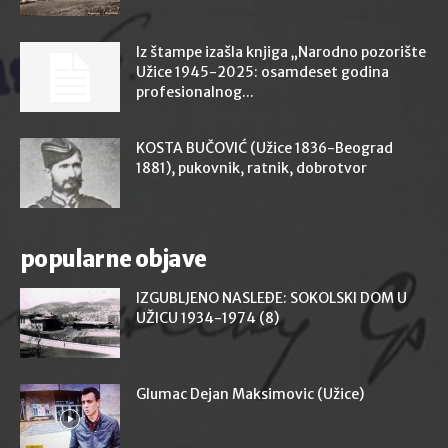
Iz štampe izašla knjiga „Narodno pozorište
Užice 1945-2025: osamdeset godina
profesionalnog...
KOSTA BUČOVIĆ (Užice 1836-Beograd
1881), pukovnik, ratnik, dobrotvor
popularne objave
IZGUBLJENO NASLEĐE: SOKOLSKI DOM U
UŽICU 1934-1974 (8)
Glumac Dejan Maksimovic (Užice)