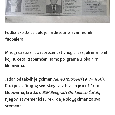
Fudbalsko Užice dalo je na desetine izvanrednih
fudbalera.
Mnogi su stizali do reprezentativnog dresa, ali ima i onih
koji su ostali zapamćeni samo po igrama u lokalnim
klubovima.
Jedan od takvih je golman
Nenad Mitrović
(1917-1950).
Pre i posle Drugog svetskog rata branio je u užičkim
klubovima, kratko u
BSK Beograd
i
Omladincu Čačak
,
njegovi savremenici su rekli da je bio „golman za sva
vremena“.