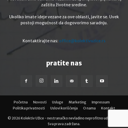
zaštitu životne sredine.
Ukoliko imate ideje vezane za ove oblasti, javite se. Uvek
postoji mogućnost da dogovorimo saradnju.
Kontaktirajte nas:
office@kolektivuzice.rs
pratite nas
Početna
Novosti
Usluge
Marketing
Impressum
Politika privatnosti
Uslovi korišćenja
O nama
Kontakt
©
2026 Kolektiv Užice - nestranačko nevladino neprofitno udurženje.
Sva prava zadržana.