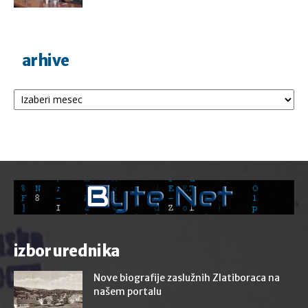
arhive
Arhive
izbor urednika
Nove biografije zaslužnih Zlatiboraca na
našem portalu