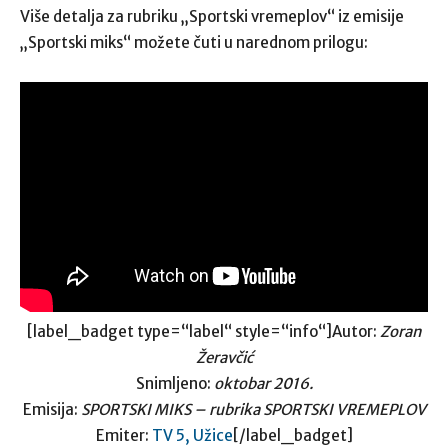
Više detalja za rubriku „Sportski vremeplov“ iz emisije
„Sportski miks“ možete čuti u narednom prilogu:
[label_badget type=“label“ style=“info“]Autor:
Zoran
Žeravčić
Snimljeno:
oktobar 2016.
Emisija:
SPORTSKI MIKS – rubrika SPORTSKI VREMEPLOV
Emiter:
TV 5, Užice
[/label_badget]