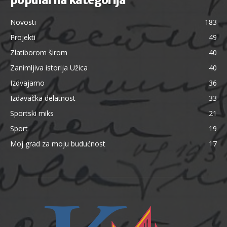
popularna kategorija
Novosti
183
Projekti
49
Zlatiborom širom
40
Zanimljiva istorija Užica
40
Izdvajamo
36
Izdavačka delatnost
33
Sportski miks
21
Sport
19
Moj grad za moju budućnost
17