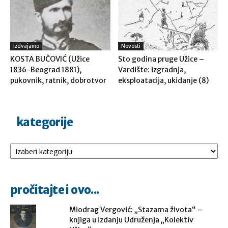
Izdvajamo
Novosti
KOSTA BUČOVIĆ (Užice
Sto godina pruge Užice –
1836-Beograd 1881),
Vardište: izgradnja,
pukovnik, ratnik, dobrotvor
eksploatacija, ukidanje (8)
kategorije
Kategorije
pročitajte i ovo...
Miodrag Vergović: „Stazama života“ –
knjiga u izdanju Udruženja „Kolektiv