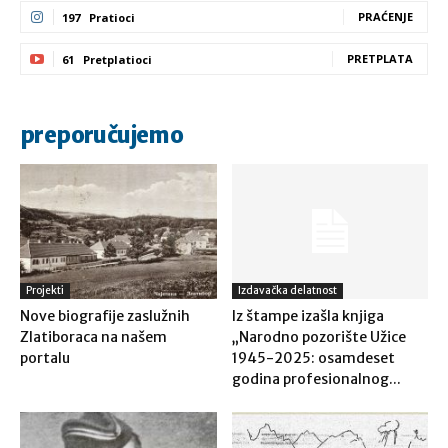
PRAĆENJE
197
Pratioci
PRETPLATA
61
Pretplatioci
preporučujemo
Projekti
Izdavačka delatnost
Nove biografije zaslužnih
Iz štampe izašla knjiga
Zlatiboraca na našem
„Narodno pozorište Užice
portalu
1945-2025: osamdeset
godina profesionalnog...