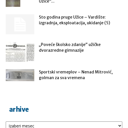
Užice“...
Sto godina pruge Užice – Vardište:
izgradnja, eksploatacija, ukidanje (5)
„Poveće školsko zdanije“ užičke
dvorazredne gimnazije
Sportski vremeplov – Nenad Mitrović,
golman za sva vremena
arhive
Arhive