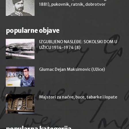
1881), pukovnik, ratnik, dobrotvor
popularne objave
IZGUBLJENO NASLEĐE: SOKOLSKI DOM U
UŽICU 1934-1974 (8)
Glumac Dejan Maksimovic (Užice)
Majstori za naćve, buce, tabarke i lopate