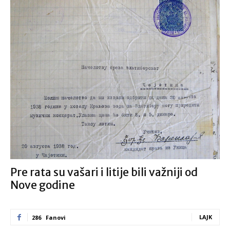
Pre rata su vašari i litije bili važniji od
Nove godine
LAJK
286
Fanovi