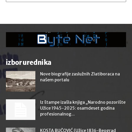
izbor urednika
Nove biografije zaslužnih Zlatiboraca na
našem portalu
Iz štampe izašla knjiga „Narodno pozorište
Užice 1945-2025: osamdeset godina
profesionalnog...
KOSTA BUČOVIĆ (Užice 1836-Beograd