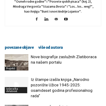
"Osmeh rodne godine" i "Posvete spskih pisaca" (knj. 2),
Miodraga Vergovića "Stazama života" i "Los... los... weg!",
kao i knjigu "Bunt i snovi Andrije Lojanice".
povezane objave
više od autora
Nove biografije zaslužnih Zlatiboraca
na našem portalu
Projekti
Iz štampe izašla knjiga „Narodno
pozorište Užice 1945-2025:
Izdavačka
osamdeset godina profesionalnog
delatnost
rada“