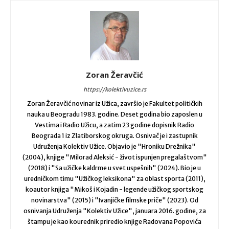
Zoran Žeravčić
https://kolektivuzice.rs
Zoran Žeravčić novinar iz Užica, završio je Fakultet političkih
nauka u Beogradu 1983. godine. Deset godina bio zaposlen u
Vestima i Radio Užicu, a zatim 23 godine dopisnik Radio
Beograda 1 iz Zlatiborskog okruga. Osnivač je i zastupnik
Udruženja Kolektiv Užice. Objavio je "Hroniku Drežnika"
(2004), knjige "Milorad Aleksić - život ispunjen pregalaštvom"
(2018) i "Sa užičke kaldrme u svet uspešnih" (2024). Bio je u
uredničkom timu "Užičkog leksikona" za oblast sporta (2011),
koautor knjiga "Mikoš i Kojadin - legende užičkog sportskog
novinarstva" (2015) i "Ivanjičke filmske priče" (2023). Od
osnivanja Udruženja "Kolektiv Užice", januara 2016. godine, za
štampu je kao kourednik priredio knjige Radovana Popovića