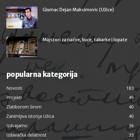
Glumac Dejan Maksimovic (Užice)
Majstori za naćve, buce, tabarke i lopate
popularna kategorija
Novosti
183
Projekti
49
Zlatiborom širom
40
Zanimljiva istorija Užica
40
Izdvajamo
36
Izdavačka delatnost
33