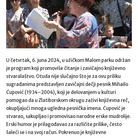
U četvrtak, 6. juna 2024, u užičkom Malom parku održan
je program koji promoviše čitanje i zavičajno književno
stvaralaštvo. Otuda nije slučajno što je za ovu priliku
sugrađanima predstavljen zavičajni dečji pesnik Mihailo
Ćupović (1934–2004), koji je delovanjem u kulturi
pomogao da u Zlatiborskom okrugu zaživi književna reč,
okupljajući mnoga ugledna pesnička imena. Ćupović je
stvarao, sakupljao i promovisao narodne erske mudrolije.
Erski humor je prilagođavao za različite prilike, često
šaleći se i na svoj račun. Pokrenuo je književne