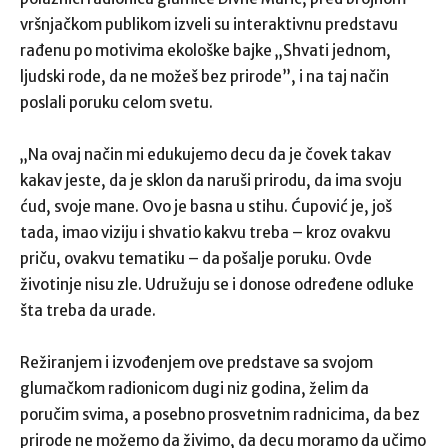
vršnjačkom publikom izveli su interaktivnu predstavu
rađenu po motivima ekološke bajke „Shvati jednom,
ljudski rode, da ne možeš bez prirode”, i na taj način
poslali poruku celom svetu.
„Na ovaj način mi edukujemo decu da je čovek takav
kakav jeste, da je sklon da naruši prirodu, da ima svoju
ćud, svoje mane. Ovo je basna u stihu. Ćupović je, još
tada, imao viziju i shvatio kakvu treba – kroz ovakvu
priču, ovakvu tematiku – da pošalje poruku. Ovde
životinje nisu zle. Udružuju se i donose određene odluke
šta treba da urade.
Režiranjem i izvođenjem ove predstave sa svojom
glumačkom radionicom dugi niz godina, želim da
poručim svima, a posebno prosvetnim radnicima, da bez
prirode ne možemo da živimo, da decu moramo da učimo