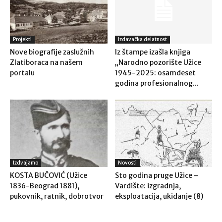
Projekti
Izdavačka delatnost
Nove biografije zaslužnih
Iz štampe izašla knjiga
Zlatiboraca na našem
„Narodno pozorište Užice
portalu
1945-2025: osamdeset
godina profesionalnog...
Izdvajamo
Novosti
KOSTA BUČOVIĆ (Užice
Sto godina pruge Užice –
1836-Beograd 1881),
Vardište: izgradnja,
pukovnik, ratnik, dobrotvor
eksploatacija, ukidanje (8)