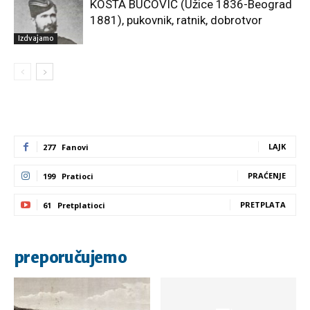
KOSTA BUČOVIĆ (Užice 1836-Beograd
1881), pukovnik, ratnik, dobrotvor
Izdvajamo
LAJK
277
Fanovi
PRAĆENJE
199
Pratioci
PRETPLATA
61
Pretplatioci
preporučujemo