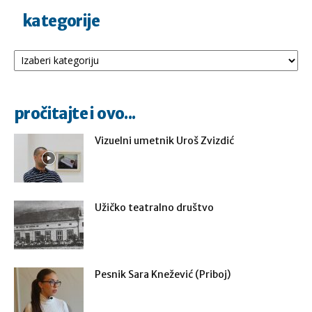
kategorije
Kategorije
pročitajte i ovo...
Vizuelni umetnik Uroš Zvizdić
Užičko teatralno društvo
Pesnik Sara Knežević (Priboj)