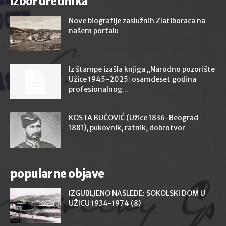
izbor urednika
Nove biografije zaslužnih Zlatiboraca na
našem portalu
Iz štampe izašla knjiga „Narodno pozorište
Užice 1945-2025: osamdeset godina
profesionalnog...
KOSTA BUČOVIĆ (Užice 1836-Beograd
1881), pukovnik, ratnik, dobrotvor
popularne objave
IZGUBLJENO NASLEĐE: SOKOLSKI DOM U
UŽICU 1934-1974 (8)