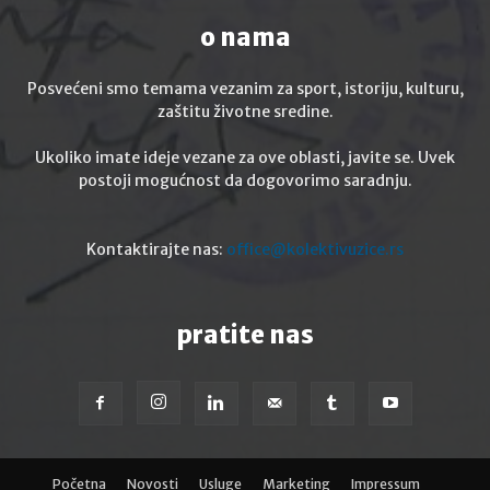
o nama
Posvećeni smo temama vezanim za sport, istoriju, kulturu,
zaštitu životne sredine.
Ukoliko imate ideje vezane za ove oblasti, javite se. Uvek
postoji mogućnost da dogovorimo saradnju.
Kontaktirajte nas:
office@kolektivuzice.rs
pratite nas
Početna
Novosti
Usluge
Marketing
Impressum