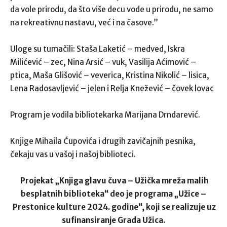
da vole prirodu, da što više decu vode u prirodu, ne samo
na rekreativnu nastavu, već i na časove.”
Uloge su tumačili: Staša Laketić – medved, Iskra
Milićević – zec, Nina Arsić – vuk, Vasilija Aćimović –
ptica, Maša Glišović – veverica, Kristina Nikolić – lisica,
Lena Radosavljević – jelen i Relja Knežević – čovek lovac
Program je vodila bibliotekarka Marijana Drndarević.
Knjige Mihaila Ćupovića i drugih zavičajnih pesnika,
čekaju vas u vašoj i našoj biblioteci.
Projekat „Knjiga glavu čuva – Užička mreža malih
besplatnih biblioteka“ deo je programa „Užice –
Prestonice kulture 2024. godine“, koji se realizuje uz
sufinansiranje Grada Užica.