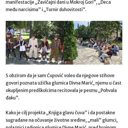
manifestacije „Zavičajni dani u Mokroj Gori”, „Deca
među narcisima” i „Turnir duhovitosti”.
S obzirom da je sam Ćupović voleo da njegove stihove
govori poznata užička glumica Divna Marić, njemu u čast
okupljenim predškolcima recitovala je pesmu „Pohvala
đaku”.
Kako je cilj projekta „Knjiga glavu čuva” i da postakne
sugrađane na očuvanje životne sredine, „mali” glumci,
polaznici radionica glumice Divne Marić, pred brojnom