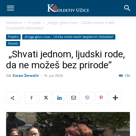
Naslovna
Projekti
„Knjiga glavu čuva – Užička mreža malih
besplatnih biblioteka”
Projekti
„Knjiga glavu čuva – Užička mreža malih besplatnih biblioteka”
Novosti
„Shvati jednom, ljudski rode,
da ne možeš bez prirode”
Od
Zoran Žeravčić
-
19. jun 2024.
136