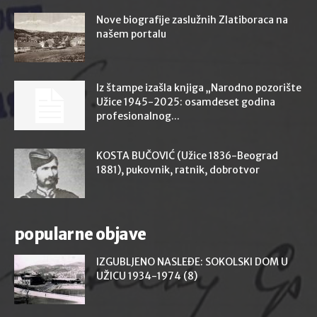
Nove biografije zaslužnih Zlatiboraca na
našem portalu
Iz štampe izašla knjiga „Narodno pozorište
Užice 1945-2025: osamdeset godina
profesionalnog...
KOSTA BUČOVIĆ (Užice 1836-Beograd
1881), pukovnik, ratnik, dobrotvor
popularne objave
IZGUBLJENO NASLEĐE: SOKOLSKI DOM U
UŽICU 1934-1974 (8)