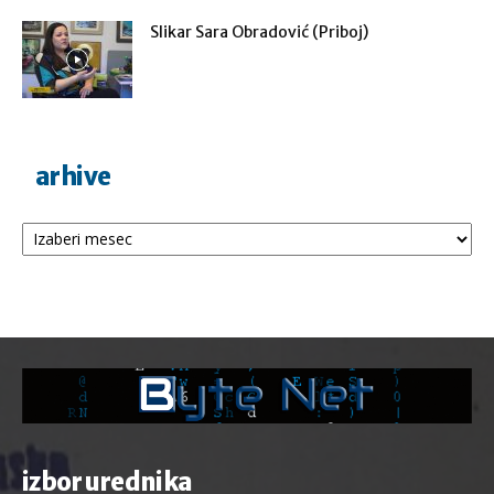
Slikar Sara Obradović (Priboj)
arhive
Arhive
izbor urednika