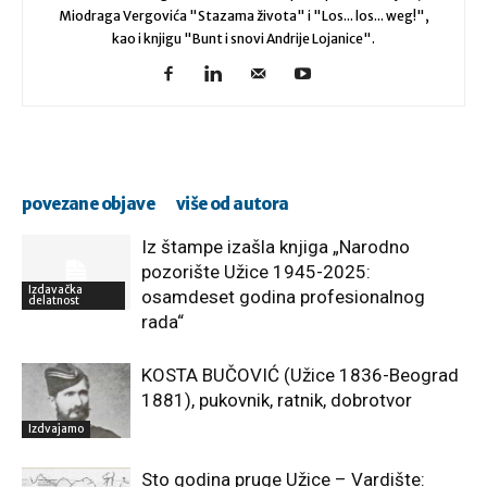
Miodraga Vergovića "Stazama života" i "Los... los... weg!",
kao i knjigu "Bunt i snovi Andrije Lojanice".
povezane objave
više od autora
Iz štampe izašla knjiga „Narodno
pozorište Užice 1945-2025:
Izdavačka
osamdeset godina profesionalnog
delatnost
rada“
KOSTA BUČOVIĆ (Užice 1836-Beograd
1881), pukovnik, ratnik, dobrotvor
Izdvajamo
Sto godina pruge Užice – Vardište: