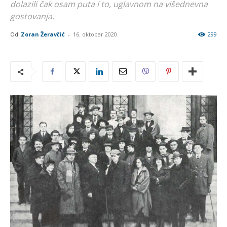
dolazili čak osam puta i to, uglavnom na višednevna
gostovanja.
Od
Zoran Žeravčić
-
16. oktobar 2020.
299