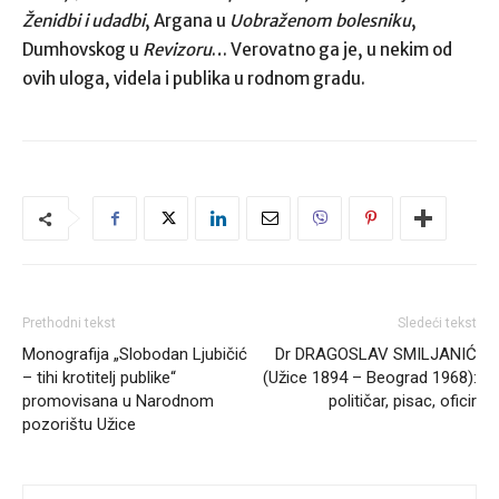
Ženidbi i udadbi
, Argana u
Uobraženom bolesniku
,
Dumhovskog u
Revizoru
… Verovatno ga je, u nekim od
ovih uloga, videla i publika u rodnom gradu.
Prethodni tekst
Sledeći tekst
Monografija „Slobodan Ljubičić
Dr DRAGOSLAV SMILJANIĆ
– tihi krotitelj publike“
(Užice 1894 – Beograd 1968):
promovisana u Narodnom
političar, pisac, oficir
pozorištu Užice