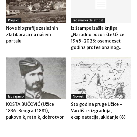
Projekti
Izdavačka delatnost
Nove biografije zaslužnih
Iz štampe izašla knjiga
Zlatiboraca na našem
„Narodno pozorište Užice
portalu
1945-2025: osamdeset
godina profesionalnog...
Izdvajamo
Novosti
KOSTA BUČOVIĆ (Užice
Sto godina pruge Užice –
1836-Beograd 1881),
Vardište: izgradnja,
pukovnik, ratnik, dobrotvor
eksploatacija, ukidanje (8)