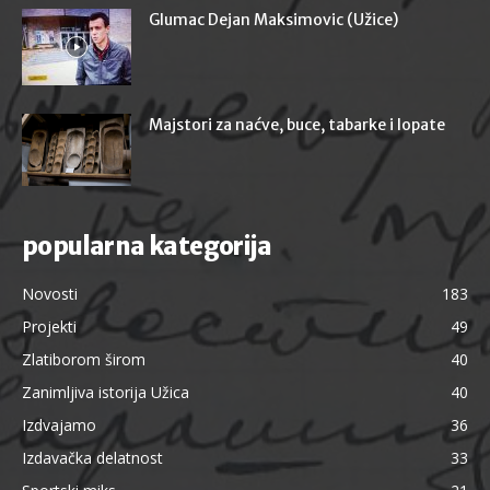
Glumac Dejan Maksimovic (Užice)
Majstori za naćve, buce, tabarke i lopate
popularna kategorija
Novosti
183
Projekti
49
Zlatiborom širom
40
Zanimljiva istorija Užica
40
Izdvajamo
36
Izdavačka delatnost
33