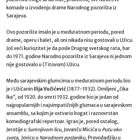
komade u izvođenju drame Narodnog pozorišta iz
Sarajeva.
Ovo pozorište imalo je u međuratnom periodu, pored
drame, operu i balet, ali oni nikada nisu gostovali u Užicu.
Još veći kuriozitet je da posle Drugog svetskog rata, bar
do 1971. godine Narodno pozorište iz Sarajeva ni jednom
nije gostovalo u (Titovom) Užicu.
Među sarajevskim glumcima u međuratnom periodu bio
je i Užičanin
Ilija Vučićević
(1877-1932). Omiljeni „čika
Ika“, od 1920. do smrti 1932. godine bio je jedan od
najpopularnijih i najsimpatičnijih glumaca u sarajevskom
ansamblu, sa kojim je ostvario bogat i raznovrstan
komediografski repertoar. Igrao je, pored ostalog,
Jerotije u
Sumnjivom licu
, Jovanču Micića u
Putu oko
sveta
, Jovicu u
Narodnom poslaniku
, Provodadžiju u