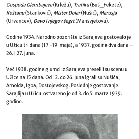
Gospoda Glembajeve
(Krleža),
Trafiku
(Buš_Fekete),
Koštanu
(Stanković),
Mister Dolar
(Nušić),
Marusja
(Urvancev),
Đavo i njegov šegrt
(Mansvjetova).
Godine 1934. Narodno pozorište iz Sarajeva gostovalo je
u Užicu tri dana (17.-19. maja), a 1937. godine dva dana –
26. i 27. juna.
Već 1938. godine glumci iz Sarajeva preselili su scenu u
Užice na 15 dana. Od 12. do 26. juna igrali su Nušića,
Arnolda, Igoa, Dostojevskog. Poslednje gostovanje
Sarajlija u Užicu ostvareno je od 3. do 5. marta 1939.
godine.