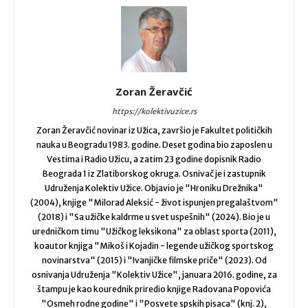
Zoran Žeravčić
https://kolektivuzice.rs
Zoran Žeravčić novinar iz Užica, završio je Fakultet političkih
nauka u Beogradu 1983. godine. Deset godina bio zaposlen u
Vestima i Radio Užicu, a zatim 23 godine dopisnik Radio
Beograda 1 iz Zlatiborskog okruga. Osnivač je i zastupnik
Udruženja Kolektiv Užice. Objavio je "Hroniku Drežnika"
(2004), knjige "Milorad Aleksić - život ispunjen pregalaštvom"
(2018) i "Sa užičke kaldrme u svet uspešnih" (2024). Bio je u
uredničkom timu "Užičkog leksikona" za oblast sporta (2011),
koautor knjiga "Mikoš i Kojadin - legende užičkog sportskog
novinarstva" (2015) i "Ivanjičke filmske priče" (2023). Od
osnivanja Udruženja "Kolektiv Užice", januara 2016. godine, za
štampu je kao kourednik priredio knjige Radovana Popovića
"Osmeh rodne godine" i "Posvete spskih pisaca" (knj. 2),