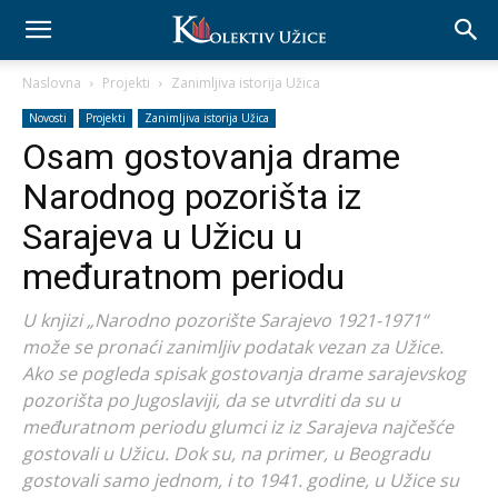
Naslovna
Projekti
Zanimljiva istorija Užica
Novosti
Projekti
Zanimljiva istorija Užica
Osam gostovanja drame
Narodnog pozorišta iz
Sarajeva u Užicu u
međuratnom periodu
U knjizi „Narodno pozorište Sarajevo 1921-1971“
može se pronaći zanimljiv podatak vezan za Užice.
Ako se pogleda spisak gostovanja drame sarajevskog
pozorišta po Jugoslaviji, da se utvrditi da su u
međuratnom periodu glumci iz iz Sarajeva najčešće
gostovali u Užicu. Dok su, na primer, u Beogradu
gostovali samo jednom, i to 1941. godine, u Užice su