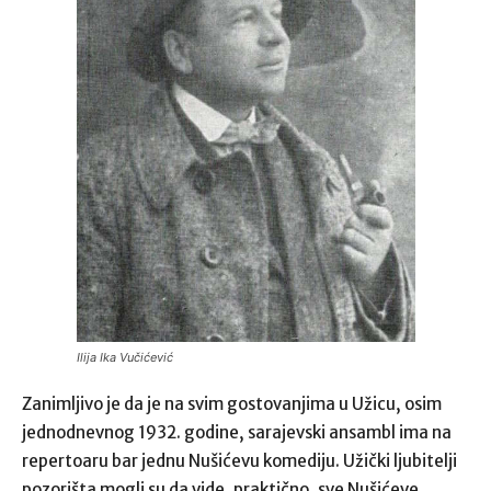
Ilija Ika Vučićević
Zanimljivo je da je na svim gostovanjima u Užicu, osim
jednodnevnog 1932. godine, sarajevski ansambl ima na
repertoaru bar jednu Nušićevu komediju. Užički ljubitelji
pozorišta mogli su da vide, praktično, sve Nušićeve