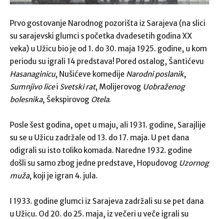
Prvo gostovanje Narodnog pozorišta iz Sarajeva (na slici
su sarajevski glumci s početka dvadesetih godina XX
veka) u Užicu bio je od 1. do 30. maja 1925. godine, u kom
periodu su igrali 14 predstava! Pored ostalog, Šantićevu
Hasanaginicu
, Nušićeve komedije
Narodni poslanik
,
Sumnjivo lice
i
Svetski rat
, Molijerovog
Uobraženog
bolesnika
, Šekspirovog
Otela
.
Posle šest godina, opet u maju, ali 1931. godine, Sarajlije
su se u Užicu zadržale od 13. do 17. maja. U pet dana
odigrali su isto toliko komada. Naredne 1932. godine
došli su samo zbog jedne predstave, Hopudovog
Uzornog
muža
, koji je igran 4. jula.
I 1933. godine glumci iz Sarajeva zadržali su se pet dana
u Užicu. Od 20. do 25. maja, iz večeri u veče igrali su