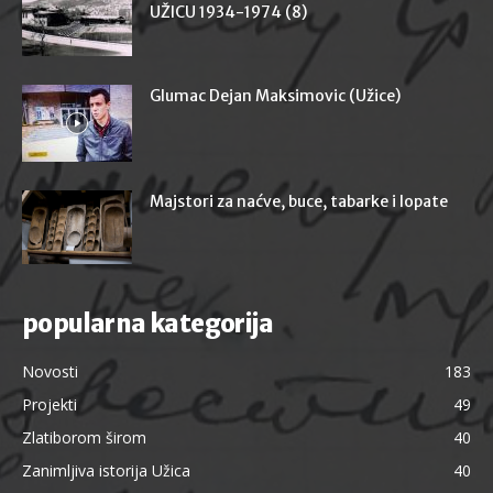
UŽICU 1934-1974 (8)
Glumac Dejan Maksimovic (Užice)
Majstori za naćve, buce, tabarke i lopate
popularna kategorija
Novosti
183
Projekti
49
Zlatiborom širom
40
Zanimljiva istorija Užica
40