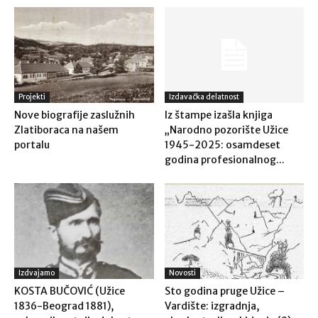
Projekti
Izdavačka delatnost
Nove biografije zaslužnih
Iz štampe izašla knjiga
Zlatiboraca na našem
„Narodno pozorište Užice
portalu
1945-2025: osamdeset
godina profesionalnog...
Izdvajamo
Novosti
KOSTA BUČOVIĆ (Užice
Sto godina pruge Užice –
1836-Beograd 1881),
Vardište: izgradnja,