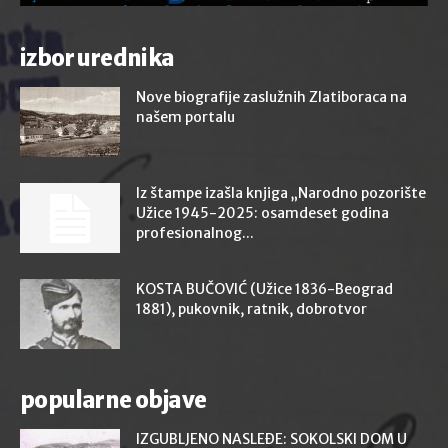
izbor urednika
Nove biografije zaslužnih Zlatiboraca na
našem portalu
Iz štampe izašla knjiga „Narodno pozorište
Užice 1945-2025: osamdeset godina
profesionalnog...
KOSTA BUČOVIĆ (Užice 1836-Beograd
1881), pukovnik, ratnik, dobrotvor
popularne objave
IZGUBLJENO NASLEĐE: SOKOLSKI DOM U