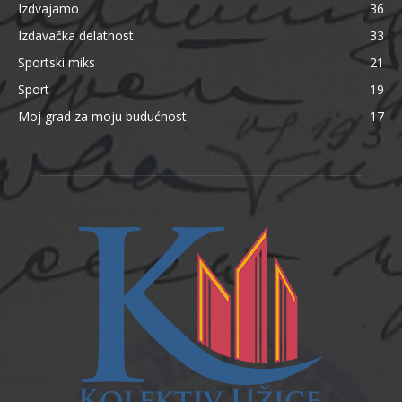
Izdvajamo
36
Izdavačka delatnost
33
Sportski miks
21
Sport
19
Moj grad za moju budućnost
17