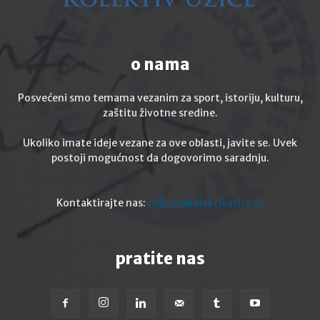
o nama
Posvećeni smo temama vezanim za sport, istoriju, kulturu,
zaštitu životne sredine.
Ukoliko imate ideje vezane za ove oblasti, javite se. Uvek
postoji mogućnost da dogovorimo saradnju.
Kontaktirajte nas:
office@kolektivuzice.rs
pratite nas