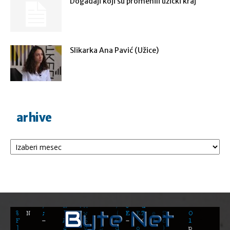
Događaji koji su promenili užički kraj
Slikarka Ana Pavić (Užice)
arhive
Arhive