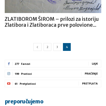
ZLATIBOROM ŠIROM – prilozi za istoriju
Zlatibora i Zlatiboraca prve polovione...
2
3
4
LAJK
277
Fanovi
PRAĆENJE
199
Pratioci
PRETPLATA
61
Pretplatioci
preporučujemo