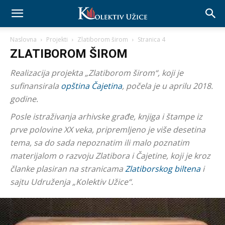
Naslovna
Projekti
Zlatiborom širom
Stranica 4
ZLATIBOROM ŠIROM
Realizacija projekta „Zlatiborom širom“, koji je
sufinansirala
opština Čajetina
, počela je u aprilu 2018.
godine.
Posle istraživanja arhivske građe, knjiga i štampe iz
prve polovine XX veka, pripremljeno je više desetina
tema, sa do sada nepoznatim ili malo poznatim
materijalom o razvoju Zlatibora i Čajetine, koji je kroz
članke plasiran na stranicama
Zlatiborskog biltena
i
sajtu Udruženja „Kolektiv Užice“.