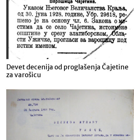
Devet decenija od proglašenja Čajetine
za varošicu