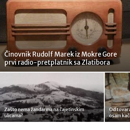
Činovnik Rudolf Marek iz Mokre Gore
prvi radio-pretplatnik sa Zlatibora
Zašto nema žandarma na čajetinskim
Od tovara
ulicama?
osam kači