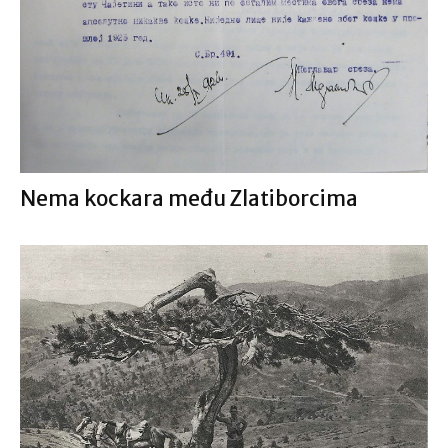
Nema kockara među Zlatiborcima