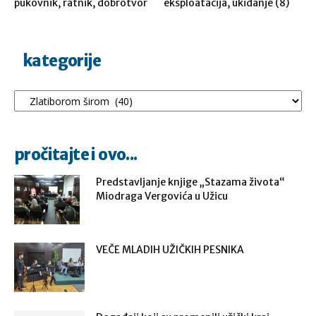
pukovnik, ratnik, dobrotvor
eksploatacija, ukidanje (8)
kategorije
Kategorije
pročitajte i ovo...
Predstavljanje knjige „Stazama života“
Miodraga Vergovića u Užicu
VEČE MLADIH UŽIČKIH PESNIKA